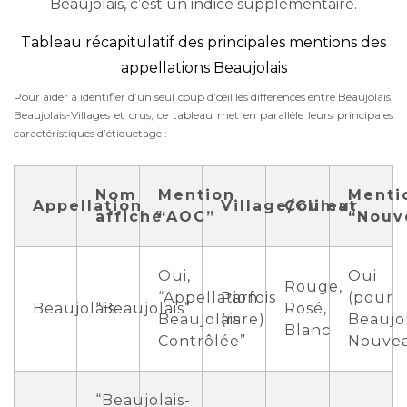
Beaujolais, c’est un indice supplémentaire.
Tableau récapitulatif des principales mentions des
appellations Beaujolais
Pour aider à identifier d’un seul coup d’œil les différences entre Beaujolais,
Beaujolais-Villages et crus, ce tableau met en parallèle leurs principales
caractéristiques d’étiquetage :
Nom
Mention
Menti
Appellation
Village/Climat
Couleur
affiché
“AOC”
“Nouv
Oui,
Oui
Rouge,
“Appellation
Parfois
(pour
Beaujolais
“Beaujolais”
Rosé,
Beaujolais
(rare)
Beaujol
Blanc
Contrôlée”
Nouve
“Beaujolais-