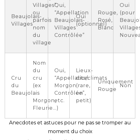
Villages”,
Oui,
Oui
ou
“Appellation
Rouge,
(pour
Beaujolais-
Oui
parfois
Beaujolais-
Rosé,
Beaujol
Villages
(optionnel)
nom
Villages
Blanc
Village
du
Contrôlée”
Nouve
village
Nom
du
Oui,
Lieux-
Cru
cru
“Appellation
dits/climats
Uniquement
du
(ex
Morgon
(rare,
Non
Rouge
Beaujolais
:
Contrôlée”,
en
Morgon,
etc.
petit)
Fleurie…)
Anecdotes et astuces pour ne pas se tromper au
moment du choix