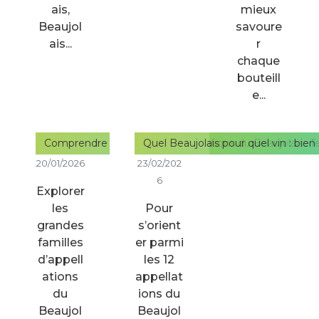
ais,
mieux
Beaujol
savoure
ais...
r
chaque
bouteill
e...
Comprendre les familles d’appellations du Beaujolais : Ter
Quel Beaujolais pour quel vin : bien
20/01/2026
23/02/202
6
Explorer
les
Pour
grandes
s’orient
familles
er parmi
d’appell
les 12
ations
appellat
du
ions du
Beaujol
Beaujol