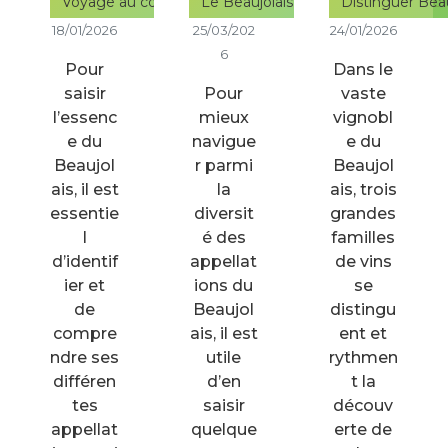
Voyage au cœur du Beaujolais : comprendre les appella
Le Beaujolais dévoilé : clés pour c
Distinguer Beau
18/01/2026
25/03/202
24/01/2026
6
Pour
Dans le
saisir
Pour
vaste
l’essenc
mieux
vignobl
e du
navigue
e du
Beaujol
r parmi
Beaujol
ais, il est
la
ais, trois
essentie
diversit
grandes
l
é des
familles
d’identif
appellat
de vins
ier et
ions du
se
de
Beaujol
distingu
compre
ais, il est
ent et
ndre ses
utile
rythmen
différen
d’en
t la
tes
saisir
découv
appellat
quelque
erte de