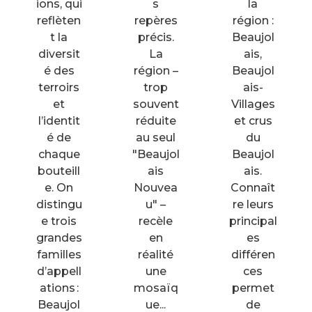
ions, qui
s
la
reflèten
repères
région :
t la
précis.
Beaujol
diversit
La
ais,
é des
région –
Beaujol
terroirs
trop
ais-
et
souvent
Villages
l’identit
réduite
et crus
é de
au seul
du
chaque
"Beaujol
Beaujol
bouteill
ais
ais.
e. On
Nouvea
Connaît
distingu
u" –
re leurs
e trois
recèle
principal
grandes
en
es
familles
réalité
différen
d’appell
une
ces
ations :
mosaïq
permet
Beaujol
ue...
de