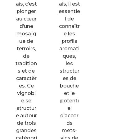
ais, c’est
ais, il est
plonger
essentie
au cœur
l de
d’une
connaîtr
mosaïq
e les
ue de
profils
terroirs,
aromati
de
ques,
tradition
les
s et de
structur
caractèr
es de
es. Ce
bouche
vignobl
et le
e se
potenti
structur
el
e autour
d’accor
de trois
ds
grandes
mets-
catégori
vins de