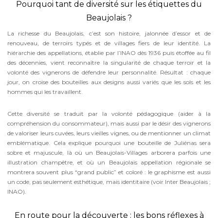
Pourquoi tant de diversité sur les étiquettes du
Beaujolais ?
La richesse du Beaujolais, c’est son histoire, jalonnée d’essor et de
renouveau, de terroirs typés et de villages fiers de leur identité. La
hiérarchie des appellations, établie par l’INAO dès 1936 puis étoffée au fil
des décennies, vient reconnaître la singularité de chaque terroir et la
volonté des vignerons de défendre leur personnalité. Résultat : chaque
jour, on croise des bouteilles aux designs aussi variés que les sols et les
hommes qui les travaillent.
Cette diversité se traduit par la volonté pédagogique (aider à la
compréhension du consommateur), mais aussi par le désir des vignerons
de valoriser leurs cuvées, leurs vieilles vignes, ou de mentionner un climat
emblématique. Cela explique pourquoi une bouteille de Juliénas sera
sobre et majuscule, là où un Beaujolais-Villages arborera parfois une
illustration champêtre, et où un Beaujolais appellation régionale se
montrera souvent plus “grand public” et coloré : le graphisme est aussi
un code, pas seulement esthétique, mais identitaire (voir Inter Beaujolais ;
INAO).
En route pour la découverte : les bons réflexes à