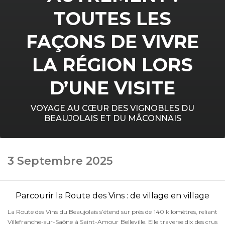
TOUTES LES
FAÇONS DE VIVRE
LA RÉGION LORS
D’UNE VISITE
VOYAGE AU CŒUR DES VIGNOBLES DU
BEAUJOLAIS ET DU MÂCONNAIS
3 Septembre 2025
Parcourir la Route des Vins : de village en village
La Route des Vins du Beaujolais s’étend sur près de 140 kilomètres, reliant
Villefranche-sur-Saône à Saint-Amour Belleville. Elle traverse dix des crus