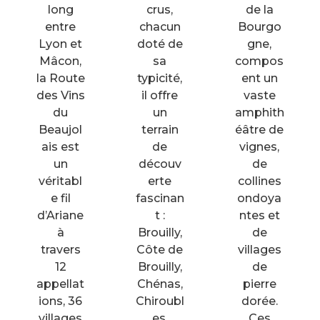
long
crus,
de la
entre
chacun
Bourgo
Lyon et
doté de
gne,
Mâcon,
sa
compos
la Route
typicité,
ent un
des Vins
il offre
vaste
du
un
amphith
Beaujol
terrain
éâtre de
ais est
de
vignes,
un
découv
de
véritabl
erte
collines
e fil
fascinan
ondoya
d’Ariane
t :
ntes et
à
Brouilly,
de
travers
Côte de
villages
12
Brouilly,
de
appellat
Chénas,
pierre
ions, 36
Chiroubl
dorée.
villages
es,
Ces