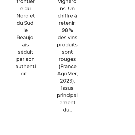
frontièr
vignero
e du
ns. Un
Nord et
chiffre à
du Sud,
retenir :
le
98 %
Beaujol
des vins
ais
produits
séduit
sont
par son
rouges
authenti
(France
cit...
AgriMer,
2023),
issus
principal
ement
du...