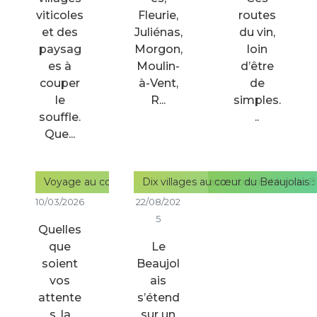
viticoles
Fleurie,
routes
et des
Juliénas,
du vin,
paysag
Morgon,
loin
es à
Moulin-
d’être
couper
à-Vent,
de
le
R...
simples.
souffle.
..
Que...
Voyage au cœur des appellations incontournables du Beau
Dix villages au cœur du Beaujolais : 
10/03/2026
22/08/202
5
Quelles
que
Le
soient
Beaujol
vos
ais
attente
s’étend
s, la
sur un