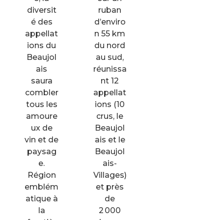
diversit
ruban
é des
d’enviro
appellat
n 55 km
ions du
du nord
Beaujol
au sud,
ais
réunissa
saura
nt 12
combler
appellat
tous les
ions (10
amoure
crus, le
ux de
Beaujol
vin et de
ais et le
paysag
Beaujol
e.
ais-
Région
Villages)
emblém
et près
atique à
de
la
2 000