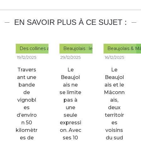
EN SAVOIR PLUS À CE SUJET :
Des collines aux caves : créer son itinéraire parfait sur l
Beaujolais : les domaines incontour
Beaujolais & M
19/12/2025
29/12/2025
16/12/2025
Travers
Le
Le
ant une
Beaujol
Beaujol
bande
ais ne
ais et le
de
se limite
Mâconn
vignobl
pas à
ais,
es
une
deux
d’enviro
seule
territoir
n 50
expressi
es
kilomètr
on. Avec
voisins
es de
ses 10
du sud