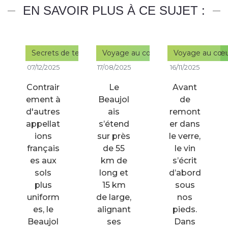
EN SAVOIR PLUS À CE SUJET :
Secrets de terroir : la géologie, clef de la diversité des
Voyage au cœur des terroirs emblé
Voyage au cœur 
07/12/2025
17/08/2025
16/11/2025
Contrair
Le
Avant
ement à
Beaujol
de
d'autres
ais
remont
appellat
s’étend
er dans
ions
sur près
le verre,
français
de 55
le vin
es aux
km de
s’écrit
sols
long et
d’abord
plus
15 km
sous
uniform
de large,
nos
es, le
alignant
pieds.
Beaujol
ses
Dans