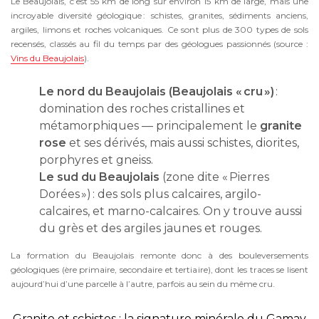
Le Beaujolais, c’est 55 km de long sur environ 15 km de large, mais une
incroyable diversité géologique : schistes, granites, sédiments anciens,
argiles, limons et roches volcaniques. Ce sont plus de 300 types de sols
recensés, classés au fil du temps par des géologues passionnés (source :
Vins du Beaujolais
).
Le nord du Beaujolais (Beaujolais « cru »)
:
domination des roches cristallines et
métamorphiques — principalement le
granite
rose
et ses dérivés, mais aussi schistes, diorites,
porphyres et gneiss.
Le sud du Beaujolais
(zone dite « Pierres
Dorées ») : des sols plus calcaires, argilo-
calcaires, et marno-calcaires. On y trouve aussi
du grès et des argiles jaunes et rouges.
La formation du Beaujolais remonte donc à des bouleversements
géologiques (ère primaire, secondaire et tertiaire), dont les traces se lisent
aujourd’hui d’une parcelle à l’autre, parfois au sein du même cru.
Granite et schistes : la signature minérale du Gamay