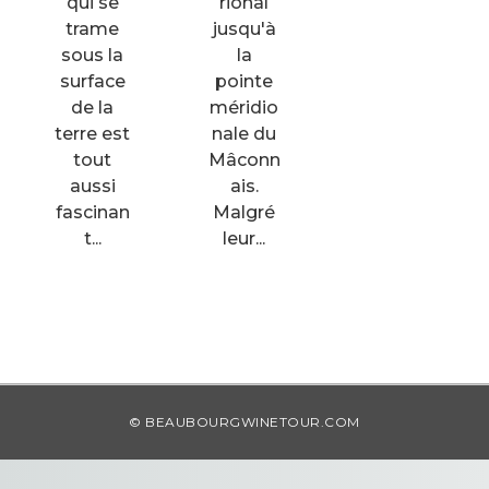
qui se
rional
trame
jusqu'à
sous la
la
surface
pointe
de la
méridio
terre est
nale du
tout
Mâconn
aussi
ais.
fascinan
Malgré
t...
leur...
© BEAUBOURGWINETOUR.COM