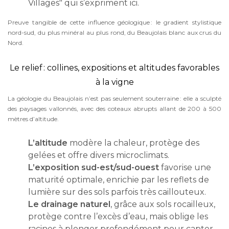
Villages" qui s’expriment ici.
Preuve tangible de cette influence géologique : le gradient stylistique
nord-sud, du plus minéral au plus rond, du Beaujolais blanc aux crus du
Nord.
Le relief : collines, expositions et altitudes favorables
à la vigne
La géologie du Beaujolais n’est pas seulement souterraine : elle a sculpté
des paysages vallonnés, avec des coteaux abrupts allant de 200 à 500
mètres d’altitude.
L’altitude
modère la chaleur, protège des
gelées et offre divers microclimats.
L’exposition sud-est/sud-ouest
favorise une
maturité optimale, enrichie par les reflets de
lumière sur des sols parfois très caillouteux.
Le drainage naturel
, grâce aux sols rocailleux,
protège contre l’excès d’eau, mais oblige les
racines à plonger profondément pour capter