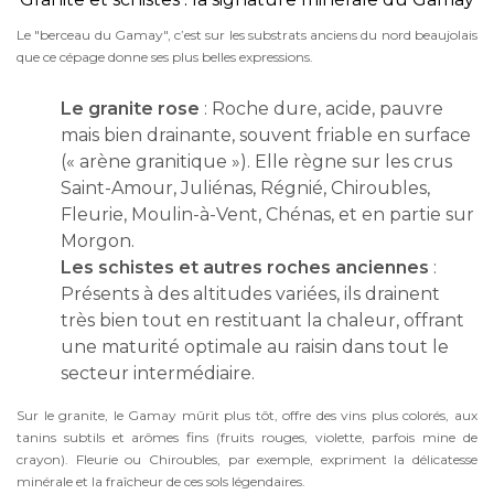
Le "berceau du Gamay", c’est sur les substrats anciens du nord beaujolais
que ce cépage donne ses plus belles expressions.
Le granite rose
: Roche dure, acide, pauvre
mais bien drainante, souvent friable en surface
(« arène granitique »). Elle règne sur les crus
Saint-Amour, Juliénas, Régnié, Chiroubles,
Fleurie, Moulin-à-Vent, Chénas, et en partie sur
Morgon.
Les schistes et autres roches anciennes
:
Présents à des altitudes variées, ils drainent
très bien tout en restituant la chaleur, offrant
une maturité optimale au raisin dans tout le
secteur intermédiaire.
Sur le granite, le Gamay mûrit plus tôt, offre des vins plus colorés, aux
tanins subtils et arômes fins (fruits rouges, violette, parfois mine de
crayon). Fleurie ou Chiroubles, par exemple, expriment la délicatesse
minérale et la fraîcheur de ces sols légendaires.