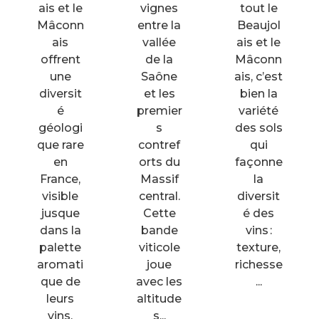
ais et le
vignes
tout le
Mâconn
entre la
Beaujol
ais
vallée
ais et le
offrent
de la
Mâconn
une
Saône
ais, c’est
diversit
et les
bien la
é
premier
variété
géologi
s
des sols
que rare
contref
qui
en
orts du
façonne
France,
Massif
la
visible
central.
diversit
jusque
Cette
é des
dans la
bande
vins :
palette
viticole
texture,
aromati
joue
richesse
que de
avec les
...
leurs
altitude
vins.
s...