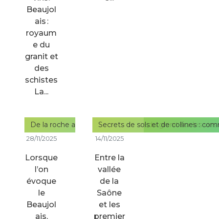
Beaujol
ais :
royaum
e du
granit et
des
schistes
La...
De la roche au verre : L’empreinte du granit sur les vin
Secrets de sols et de collines : co
28/11/2025
14/11/2025
Lorsque
Entre la
l’on
vallée
évoque
de la
le
Saône
Beaujol
et les
ais,
premier