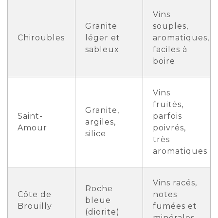
Vins
Granite
souples,
Chiroubles
léger et
aromatiques,
sableux
faciles à
boire
Vins
fruités,
Granite,
Saint-
parfois
argiles,
Amour
poivrés,
silice
très
aromatiques
Vins racés,
Roche
Côte de
notes
bleue
Brouilly
fumées et
(diorite)
minérales