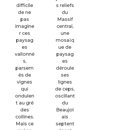
difficile
s reliefs
de ne
du
pas
Massif
imagine
central,
r ces
une
paysag
mosaïq
es
ue de
vallonné
paysag
s,
es
parsem
déroule
és de
ses
vignes
lignes
qui
de ceps,
ondulen
oscillant
t au gré
du
des
Beaujol
collines.
ais
Mais ce
septent