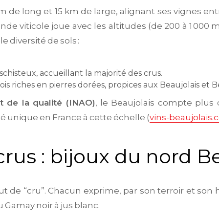
m de long et 15 km de large, alignant ses vignes entr
nde viticole joue avec les altitudes (de 200 à 1 000
e diversité de sols :
 schisteux, accueillant la majorité des crus.
rfois riches en pierres dorées, propices aux Beaujolais et B
et de la qualité (INAO)
, le Beaujolais compte plus
é unique en France à cette échelle (
vins-beaujolais
crus : bijoux du nord B
tut de “cru”. Chacun exprime, par son terroir et son h
u Gamay noir à jus blanc.