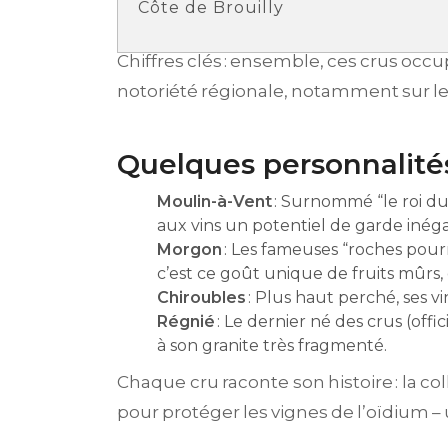
Côte de Brouilly
Chiffres clés : ensemble, ces crus occ
notoriété régionale, notamment sur les
Quelques personnalités
Moulin-à-Vent
: Surnommé “le roi du 
aux vins un potentiel de garde inéga
Morgon
: Les fameuses “roches pourr
c’est ce goût unique de fruits mûrs,
Chiroubles
: Plus haut perché, ses v
Régnié
: Le dernier né des crus (of
à son granite très fragmenté.
Chaque cru raconte son histoire : la co
pour protéger les vignes de l’oïdium –