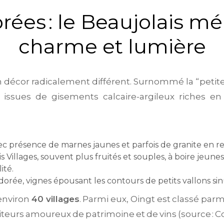
rées : le Beaujolais mé
charme et lumière
n décor radicalement différent. Surnommé la “petite
s, issues de gisements calcaire-argileux riches e
 avec présence de marnes jaunes et parfois de granite en
is Villages, souvent plus fruités et souples, à boire jeu
ité.
 dorée, vignes épousant les contours de petits vallons si
environ
40 villages
. Parmi eux, Oingt est classé parm
isiteurs amoureux de patrimoine et de vins (source :