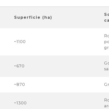
S
Superficie (ha)
c
Ro
~1100
po
gr
Go
~670
sa
~870
Gr
Ro
~1300
ar