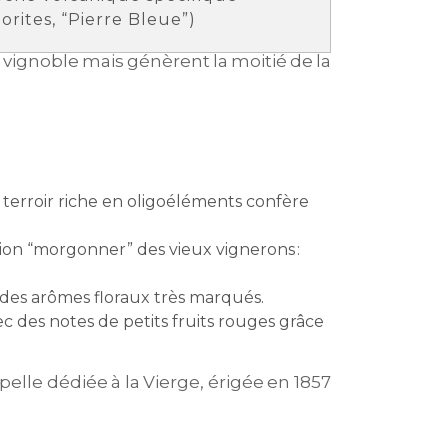
iorites, “Pierre Bleue”)
 vignoble mais génèrent la moitié de la
n terroir riche en oligoéléments confère
sion “morgonner” des vieux vignerons :
c des arômes floraux très marqués.
c des notes de petits fruits rouges grâce
pelle dédiée à la Vierge, érigée en 1857