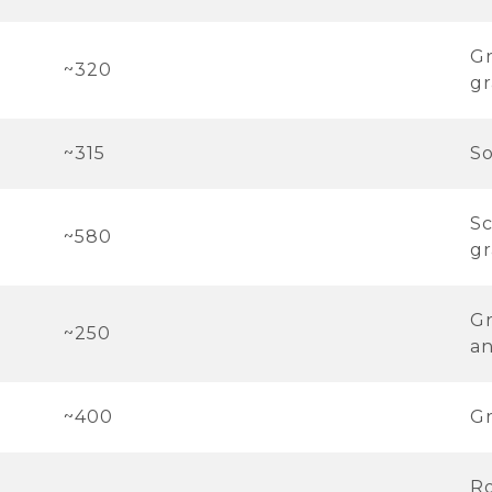
Gr
~320
gr
~315
So
Sc
~580
gr
Gr
~250
an
~400
Gr
Ro